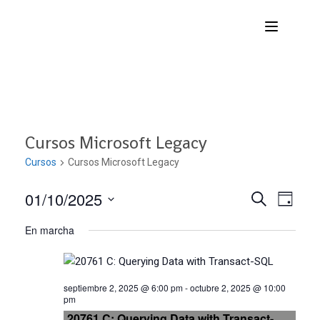
Cursos Microsoft Legacy
Cursos
Cursos Microsoft Legacy
01/10/2025
Nave
Navega
BUSCAR
DÍA
Seleccionar
de
En marcha
de
fecha.
vist
búsqu
de
septiembre 2, 2025 @ 6:00 pm
-
octubre 2, 2025 @ 10:00
Curs
pm
y
20761 C: Querying Data with Transact-