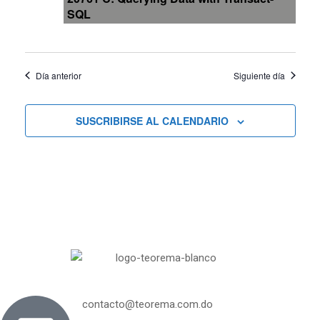
SQL
vistas
de
Día anterior
Siguiente día
Cursos
SUSCRIBIRSE AL CALENDARIO
contacto@teorema.com.do