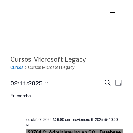
Cursos Microsoft Legacy
Cursos
Cursos Microsoft Legacy
02/11/2025
Nave
Navega
BUSCAR
DÍA
Seleccionar
de
En marcha
de
fecha.
vist
búsqu
de
octubre 7, 2025 @ 6:00 pm
-
noviembre 6, 2025 @ 10:00
Curs
pm
y
20764 C: Administering an SQL Database