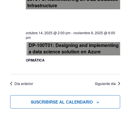
Infrastructure
vistas
de
octubre 14, 2025 @ 2:00 pm
-
noviembre 6, 2025 @ 6:00
Cursos
pm
DP-100T01: Designing and implementing
a data science solution on Azure
OFIMÁTICA
Día anterior
Siguiente día
SUSCRIBIRSE AL CALENDARIO