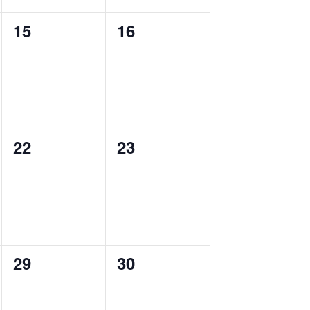
0
0
15
16
cursos,
cursos,
0
0
22
23
cursos,
cursos,
0
0
29
30
cursos,
cursos,