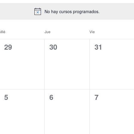
No hay cursos programados.
Mié
Jue
Vie
0
0
0
29
30
31
cursos,
cursos,
cursos,
0
0
0
5
6
7
cursos,
cursos,
cursos,