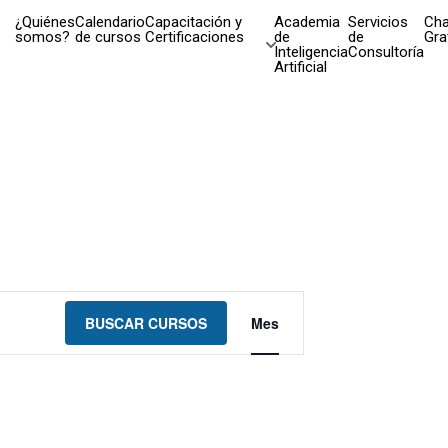
¿Quiénes
Calendario
Capacitación y
Academia
Servicios
Cha
somos?
de cursos
Certificaciones
de
de
Gra
Inteligencia
Consultoría
Artificial
Navegación
BUSCAR CURSOS
Mes
de
vistas
de