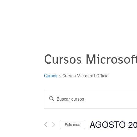
Cursos Microsoft
Cursos
Cursos Microsoft Official
Navegación
Introduce
la
de
palabra
clave.
AGOSTO 2
búsqueda
Este mes
Busca
Seleccionar
Cursos