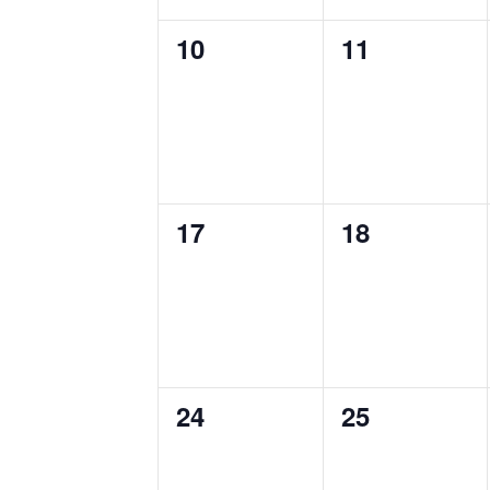
0
0
10
11
cursos,
cursos,
0
0
17
18
cursos,
cursos,
0
0
24
25
cursos,
cursos,