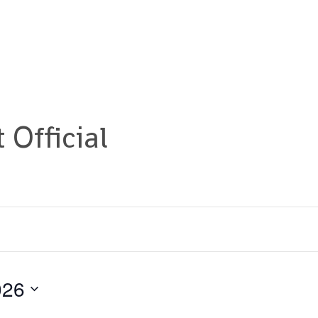
 Official
026