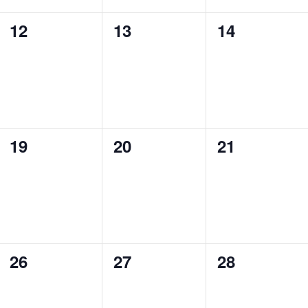
0
0
0
12
13
14
cursos,
cursos,
cursos,
0
0
0
19
20
21
cursos,
cursos,
cursos,
0
0
0
26
27
28
cursos,
cursos,
cursos,