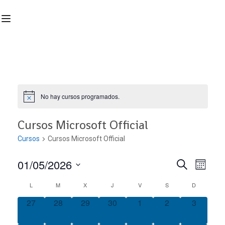
No hay cursos programados.
Cursos Microsoft Official
Cursos
Cursos Microsoft Official
01/05/2026
Nave
Navega
BUSCAR
MES
Seleccionar
de
L
M
X
J
V
S
D
Calendario
de
fecha.
vist
0
0
0
0
0
0
0
27
28
29
30
1
2
3
de
búsqu
cursos,
cursos,
cursos,
cursos,
cursos,
cursos,
cursos,
de