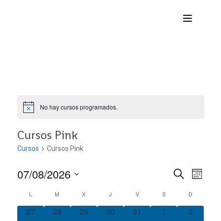
No hay cursos programados.
Cursos Pink
Cursos
Cursos Pink
07/08/2026
Nave
Navega
BUSCAR
MES
Seleccionar
de
L
M
X
J
V
S
D
Calendario
de
fecha.
vist
0
0
0
0
0
0
0
27
28
29
30
31
1
2