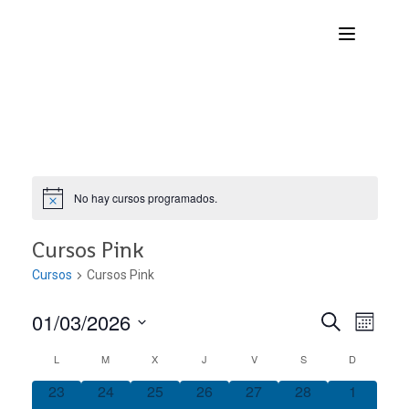
No hay cursos programados.
Cursos Pink
Cursos
Cursos Pink
01/03/2026
Nave
Navega
BUSCAR
MES
Seleccionar
de
L
M
X
J
V
S
D
Calendario
de
fecha.
vist
0
0
0
0
0
0
0
23
24
25
26
27
28
1