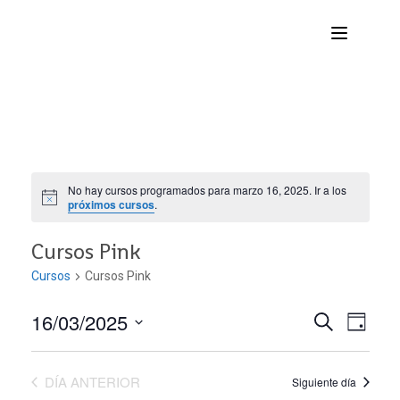
No hay cursos programados para marzo 16, 2025. Ir a los
próximos cursos
.
Cursos Pink
Cursos
Cursos Pink
16/03/2025
Nave
Navega
BUSCAR
DÍA
Seleccionar
de
de
fecha.
DÍA ANTERIOR
vist
Siguiente día