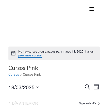
No hay cursos programados para marzo 18, 2025. Ir a los
próximos cursos
.
Cursos Pink
Cursos
Cursos Pink
18/03/2025
Nave
Navega
BUSCAR
DÍA
Seleccionar
de
de
fecha.
DÍA ANTERIOR
vist
Siguiente día