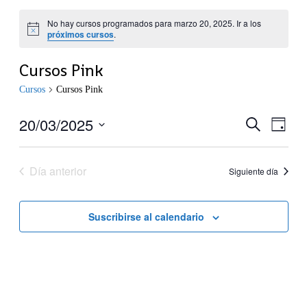
No hay cursos programados para marzo 20, 2025. Ir a los
próximos cursos
.
Cursos Pink
Cursos
Cursos Pink
20/03/2025
Navegaci
Nave
Buscar
Día
de
de
Seleccionar
vistas
fecha.
búsqueda
de
Día anterior
Siguiente día
y
Curs
vistas
de
Suscribirse al calendario
Cursos