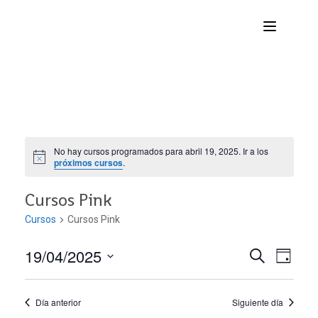
No hay cursos programados para abril 19, 2025. Ir a los
próximos cursos
.
Cursos Pink
Cursos
Cursos Pink
19/04/2025
Nave
Navega
BUSCAR
DÍA
Seleccionar
de
de
fecha.
Día anterior
Siguiente día
vist