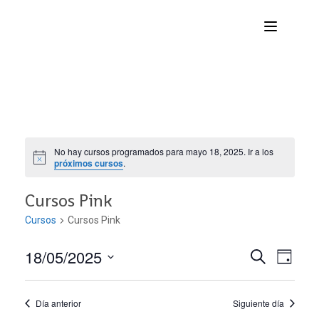
No hay cursos programados para mayo 18, 2025. Ir a los
próximos cursos
.
Cursos Pink
Cursos
Cursos Pink
18/05/2025
Nave
Navega
BUSCAR
DÍA
Seleccionar
de
de
fecha.
Día anterior
Siguiente día
vist