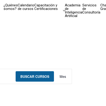
¿Quiénes
Calendario
Capacitación y
Academia
Servicios
Cha
somos?
de cursos
Certificaciones
de
de
Gra
Inteligencia
Consultoría
Artificial
Navegación
BUSCAR CURSOS
Mes
de
vistas
de