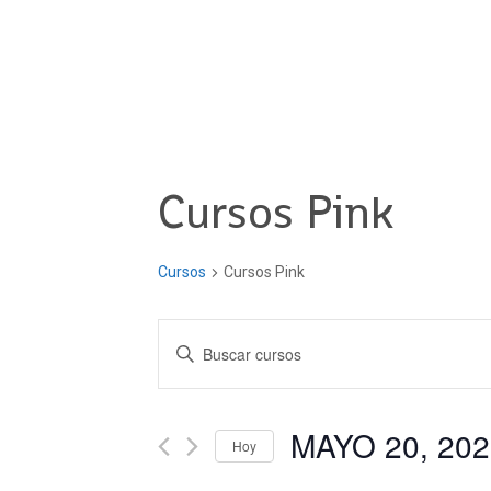
Cursos Pink
Cursos
Cursos Pink
Navegación
Introduce
la
de
palabra
clave.
MAYO 20, 202
búsqueda
Hoy
Busca
Seleccionar
Cursos