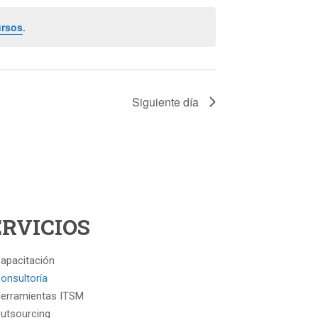
Curso
ursos
.
Siguiente día
ERVICIOS
apacitación
onsultoría
erramientas ITSM
utsourcing