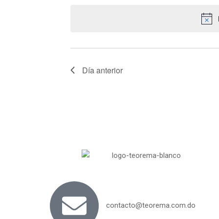
y
fecha.
para
la
vistas
palabra
clave.
de
Día anterior
Cursos
contacto@teorema.com.do