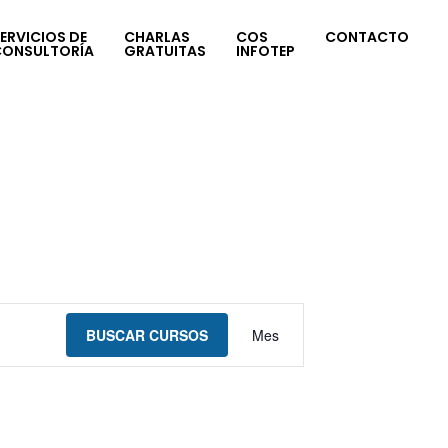
ERVICIOS DE
CHARLAS
COS
CONTACTO
CONSULTORÍA
GRATUITAS
INFOTEP
Navegación
BUSCAR CURSOS
Mes
de
vistas
de