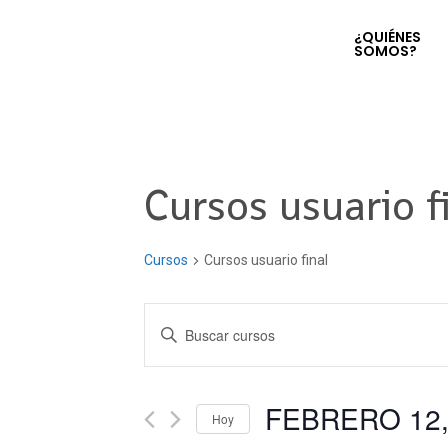
¿QUIÉNES
SOMOS?
Cursos usuario f
Cursos
Cursos usuario final
Navegación
Introduce
la
de
palabra
clave.
FEBRERO 12,
búsqueda
Hoy
Busca