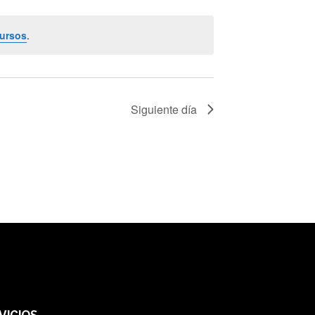
Curso
ursos
.
Siguiente día