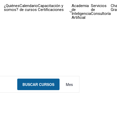
¿Quiénes
Calendario
Capacitación y
Academia
Servicios
Cha
somos?
de cursos
Certificaciones
de
de
Gra
Inteligencia
Consultoría
Artificial
Navegación
BUSCAR CURSOS
Mes
de
vistas
de