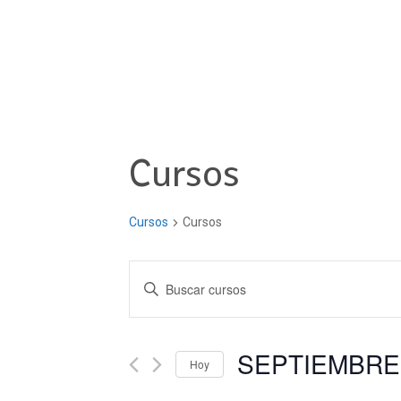
Cursos
Cursos
Cursos
Navegación
Introduce
la
de
palabra
clave.
SEPTIEMBRE 
búsqueda
Hoy
Busca
Seleccionar
Cursos