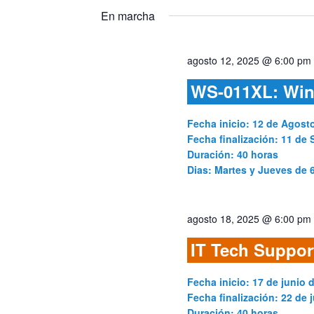
y
fecha.
para
En marcha
la
vistas
palabra
agosto 12, 2025 @ 6:00 pm
clave.
de
WS-011XL: Win
Cursos
Fecha inicio: 12 de Agost
Fecha finalización: 11 de 
Duración: 40 horas
Dias: Martes y Jueves de 
agosto 18, 2025 @ 6:00 pm
IT Tech Suppor
Fecha inicio: 17 de junio 
Fecha finalización: 22 de j
Duración: 40 horas