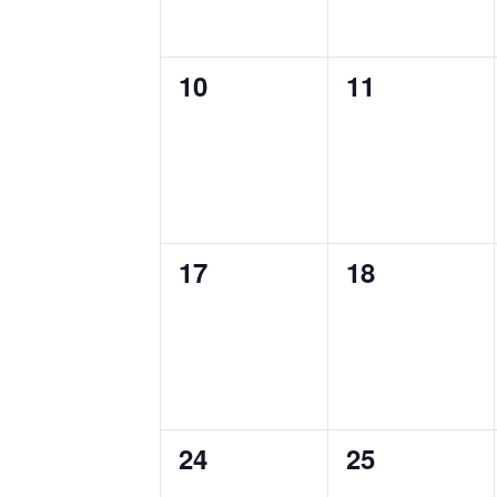
0
0
10
11
cursos,
cursos,
0
0
17
18
cursos,
cursos,
0
0
24
25
cursos,
cursos,