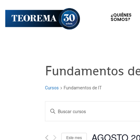
¿QUIÉNES
SOMOS?
Fundamentos de
Cursos
Fundamentos de IT
Navegación
Introduce
la
de
palabra
clave.
AGOSTO 2
búsqueda
Este mes