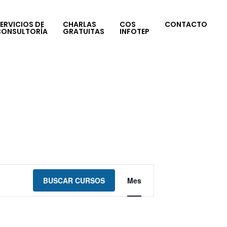
ERVICIOS DE
CHARLAS
COS
CONTACTO
CONSULTORÍA
GRATUITAS
INFOTEP
Navegación
BUSCAR CURSOS
Mes
de
vistas
de