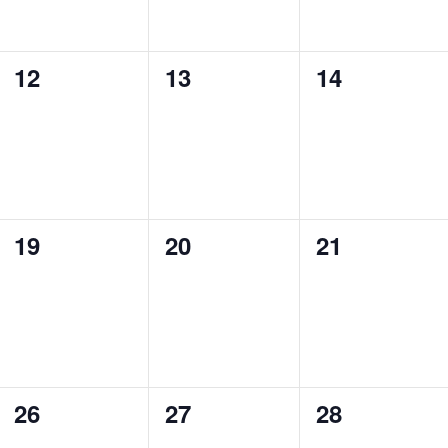
0
0
0
12
13
14
cursos,
cursos,
cursos,
0
0
0
19
20
21
cursos,
cursos,
cursos,
0
0
0
26
27
28
cursos,
cursos,
cursos,