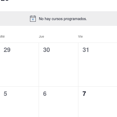
No hay cursos programados.
Mié
Jue
Vie
0
0
0
29
30
31
cursos,
cursos,
cursos,
0
0
0
5
6
7
cursos,
cursos,
cursos,