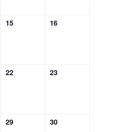
0
0
15
16
cursos,
cursos,
0
0
22
23
cursos,
cursos,
0
0
29
30
cursos,
cursos,