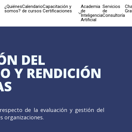
¿Quiénes
Calendario
Capacitación y
Academia
Servicios
Cha
somos?
de cursos
Certificaciones
de
de
Gra
Inteligencia
Consultoría
Artificial
ÓN DEL
O Y RENDICIÓN
AS
respecto de la evaluación y gestión del
as organizaciones.