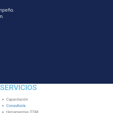
empeño.
ón.
SERVICIOS
Capacitación
Consultoría
Herramientas ITSM