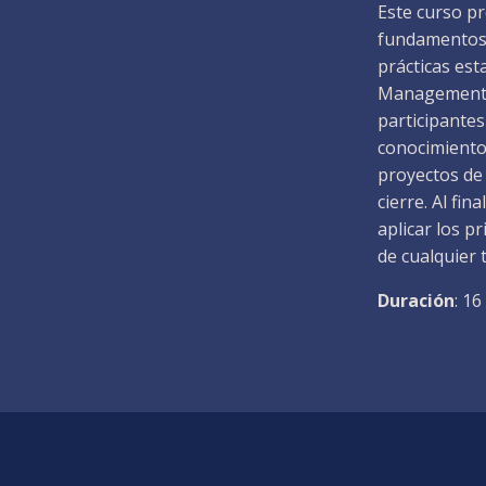
Este curso pr
fundamentos 
prácticas est
Management B
participantes
conocimiento
proyectos de 
cierre. Al fi
aplicar los p
de cualquier
Duración
: 1