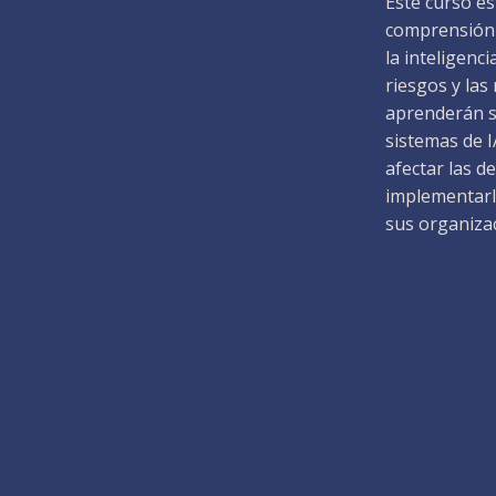
Este curso e
comprensión 
la inteligenci
riesgos y las
aprenderán so
sistemas de 
afectar las d
implementarl
sus organiza