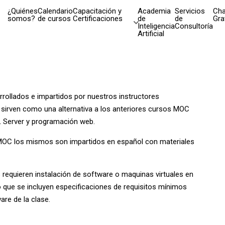
¿Quiénes
Calendario
Capacitación y
Academia
Servicios
Cha
somos?
de cursos
Certificaciones
de
de
Gra
Inteligencia
Consultoría
Artificial
rollados e impartidos por nuestros instructores
 sirven como una alternativa a los anteriores cursos MOC
 Server y programación web.
s MOC los mismos son impartidos en español con materiales
requieren instalación de software o maquinas virtuales en
lo que se incluyen especificaciones de requisitos mínimos
are de la clase.