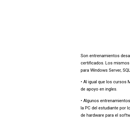
Son entrenamientos desar
certificados. Los mismos
t Legacy
para Windows Server, SQL
• Al igual que los curso
de apoyo en ingles.
• Algunos entrenamientos 
la PC del estudiante por 
de hardware para el softw