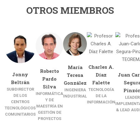
OTROS MIEMBROS
Charles A.
María
Roberto
Jonny
Díaz
Juan Car
Teresa
Pardo
Beltrán
Falette
Segur
González
Silva
SUBDIRECTOR
TECNOLOGÍA
Pinzó
INGENIERA
INFORMÁTICA
DE LOS
DE LA
INDUSTRIAL
LEADER
Y DE
CENTROS
INFORMACIÓN
IMPLEMENT
MAESTRÍA EN
TECNOLÓGICOS
& LEAD AUD
GESTIÓN DE
COMUNITARIOS
PROYECTOS