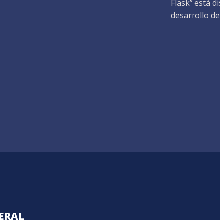
Flask” está d
desarrollo de
ERAL