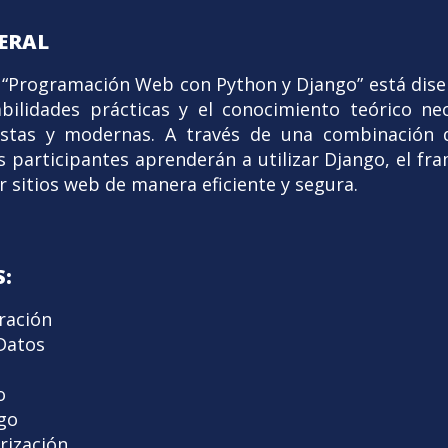
ERAL
e “Programación Web con Python y Django” está dise
bilidades prácticas y el conocimiento teórico ne
stas y modernas. A través de una combinación d
s participantes aprenderán a utilizar Django, el fr
r sitios web de manera eficiente y segura.
:
uración
Datos
o
go
rización