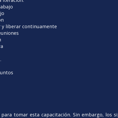
 iteración.
trabajo
jo
ón
r y liberar continuamente
reuniones
n
ra
.
juntos
para tomar esta capacitación. Sin embargo, los si