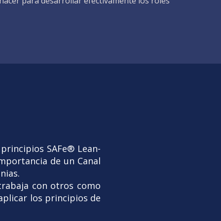
hacer para desarrollar efectivamente los roles
 principios SAFe® Lean-
importancia de un Canal
nias.
trabaja con otros como
plicar los principios de