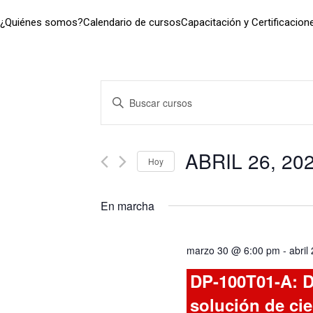
¿Quiénes somos?
Calendario de cursos
Capacitación y Certificacion
Navegación
Introduce
la
de
palabra
clave.
ABRIL 26, 20
búsqueda
Hoy
Busca
Seleccionar
Cursos
y
fecha.
para
En marcha
la
vistas
palabra
marzo 30 @ 6:00 pm
-
abril
clave.
de
DP-100T01-A: D
Cursos
solución de ci