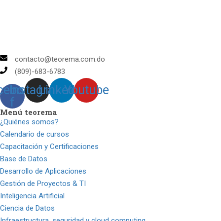
contacto@teorema.com.do
(809)-683-6783
cebook-
Instagram
Linkedin
Youtube
f
Menú teorema
¿Quiénes somos?
Calendario de cursos
Capacitación y Certificaciones
Base de Datos
Desarrollo de Aplicaciones
Gestión de Proyectos & TI
Inteligencia Artificial
Ciencia de Datos
Infraestructura, seguridad y cloud computing