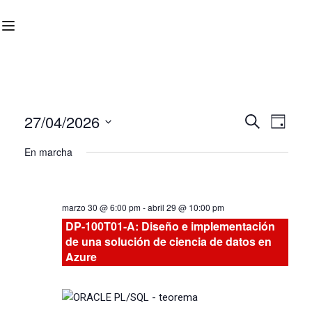
27/04/2026
Nave
Navega
BUSCAR
DÍA
Seleccionar
de
En marcha
de
fecha.
vist
búsqu
de
marzo 30 @ 6:00 pm
-
abril 29 @ 10:00 pm
Curs
y
DP-100T01-A: Diseño e implementación
de una solución de ciencia de datos en
vistas
Azure
de