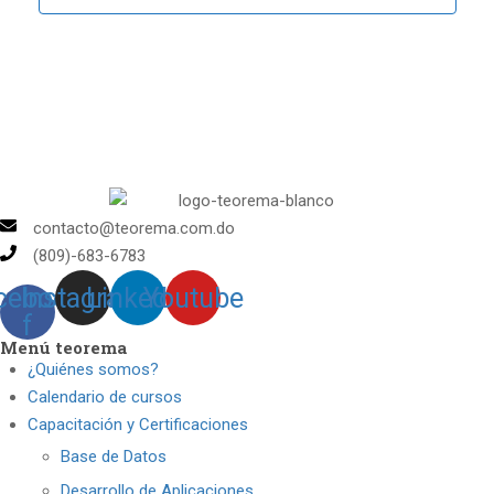
contacto@teorema.com.do
(809)-683-6783
cebook-
Instagram
Linkedin
Youtube
f
Menú teorema
¿Quiénes somos?
Calendario de cursos
Capacitación y Certificaciones
Base de Datos
Desarrollo de Aplicaciones