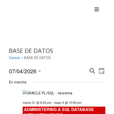
BASE DE DATOS
Cursos
BASE DE DATOS
07/04/2026
Nave
Navega
BUSCAR
DÍA
Seleccionar
de
En marcha
de
fecha.
vist
búsqu
de
marzo 31 @ 6:00 pm
-
mayo 5 @ 10:00 pm
Curs
y
ADMINISTERING A SQL DATABASE