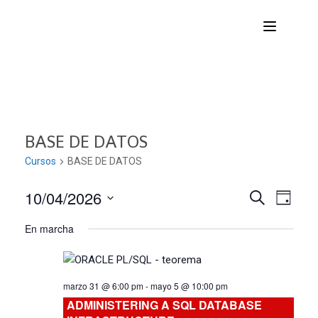
BASE DE DATOS
Cursos
BASE DE DATOS
10/04/2026
Nave
Navega
BUSCAR
DÍA
Seleccionar
de
En marcha
de
fecha.
vist
búsqu
de
marzo 31 @ 6:00 pm
-
mayo 5 @ 10:00 pm
Curs
y
ADMINISTERING A SQL DATABASE