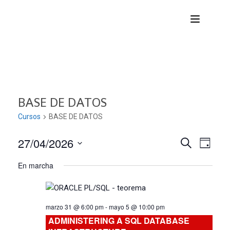
BASE DE DATOS
Cursos
BASE DE DATOS
27/04/2026
Nave
Navega
BUSCAR
DÍA
Seleccionar
de
En marcha
de
fecha.
vist
búsqu
de
marzo 31 @ 6:00 pm
-
mayo 5 @ 10:00 pm
Curs
y
ADMINISTERING A SQL DATABASE