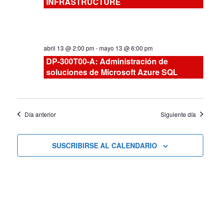
INFRASTRUCTURE
vistas
de
abril 13 @ 2:00 pm
-
mayo 13 @ 6:00 pm
Cursos
DP-300T00-A: Administración de
soluciones de Microsoft Azure SQL
Día anterior
Siguiente día
SUSCRIBIRSE AL CALENDARIO