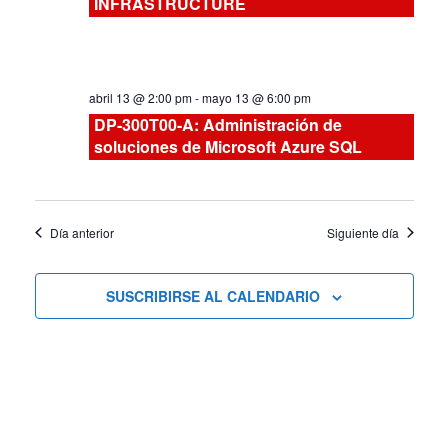
INFRASTRUCTURE
vistas
de
abril 13 @ 2:00 pm
-
mayo 13 @ 6:00 pm
Cursos
DP-300T00-A: Administración de
soluciones de Microsoft Azure SQL
Día anterior
Siguiente día
SUSCRIBIRSE AL CALENDARIO