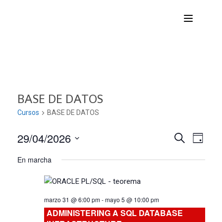
BASE DE DATOS
Cursos
BASE DE DATOS
29/04/2026
Nave
Navega
BUSCAR
DÍA
Seleccionar
de
En marcha
de
fecha.
vist
búsqu
de
marzo 31 @ 6:00 pm
-
mayo 5 @ 10:00 pm
Curs
y
ADMINISTERING A SQL DATABASE