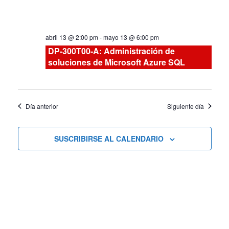
vistas
de
abril 13 @ 2:00 pm
-
mayo 13 @ 6:00 pm
Cursos
DP-300T00-A: Administración de
soluciones de Microsoft Azure SQL
Día anterior
Siguiente día
SUSCRIBIRSE AL CALENDARIO