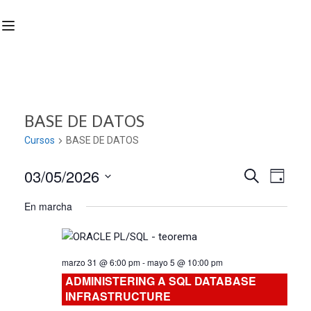
BASE DE DATOS
Cursos
BASE DE DATOS
03/05/2026
Nave
Navega
BUSCAR
DÍA
Seleccionar
de
En marcha
de
fecha.
vist
búsqu
de
marzo 31 @ 6:00 pm
-
mayo 5 @ 10:00 pm
Curs
y
ADMINISTERING A SQL DATABASE
INFRASTRUCTURE