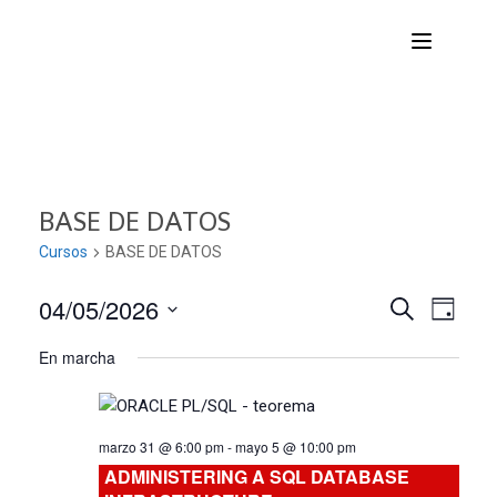
BASE DE DATOS
Cursos
BASE DE DATOS
04/05/2026
Nave
Navega
BUSCAR
DÍA
Seleccionar
de
En marcha
de
fecha.
vist
búsqu
de
marzo 31 @ 6:00 pm
-
mayo 5 @ 10:00 pm
Curs
y
ADMINISTERING A SQL DATABASE