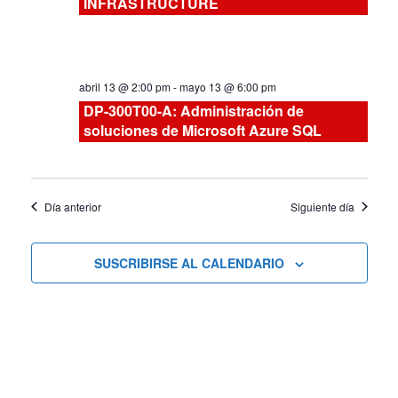
INFRASTRUCTURE
vistas
de
abril 13 @ 2:00 pm
-
mayo 13 @ 6:00 pm
Cursos
DP-300T00-A: Administración de
soluciones de Microsoft Azure SQL
Día anterior
Siguiente día
SUSCRIBIRSE AL CALENDARIO