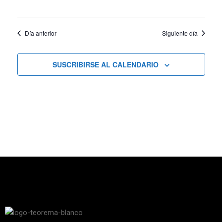
vistas
Día anterior
Siguiente día
de
Cursos
SUSCRIBIRSE AL CALENDARIO