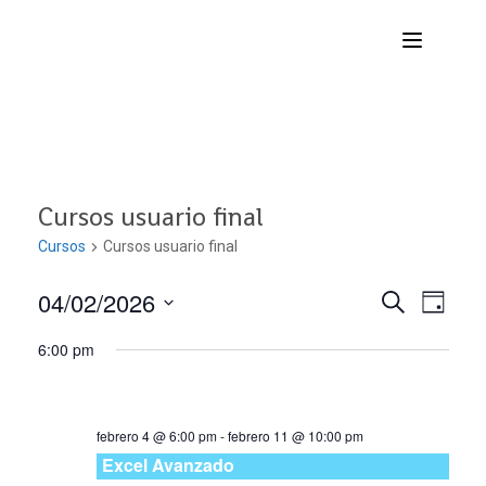
Cursos usuario final
Cursos
Cursos usuario final
04/02/2026
Nave
Navega
BUSCAR
DÍA
Seleccionar
de
6:00 pm
de
fecha.
vist
búsqu
de
febrero 4 @ 6:00 pm
-
febrero 11 @ 10:00 pm
Curs
y
Excel Avanzado