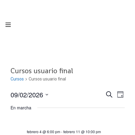
Cursos usuario final
Cursos
Cursos usuario final
09/02/2026
Nave
Navega
BUSCAR
DÍA
Seleccionar
de
En marcha
de
fecha.
vist
búsqu
de
febrero 4 @ 6:00 pm
-
febrero 11 @ 10:00 pm