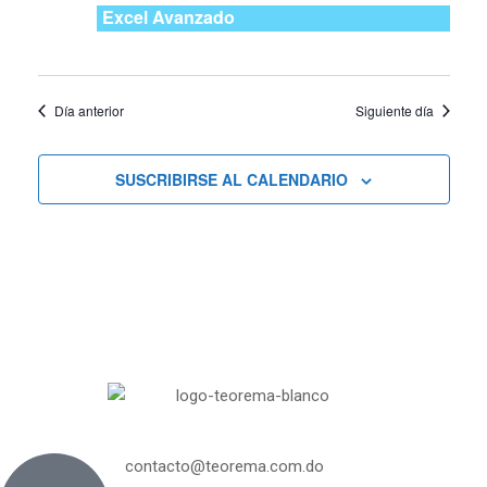
Curs
y
Excel Avanzado
vistas
Día anterior
Siguiente día
de
Cursos
SUSCRIBIRSE AL CALENDARIO
contacto@teorema.com.do