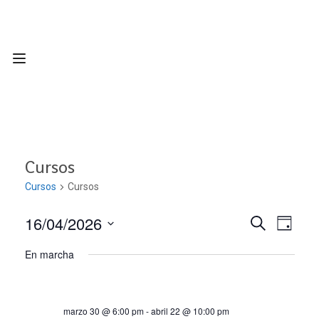
Cursos
Cursos
Cursos
16/04/2026
Nave
Navega
BUSCAR
DÍA
Seleccionar
de
En marcha
de
fecha.
vist
búsqu
de
marzo 30 @ 6:00 pm
-
abril 22 @ 10:00 pm