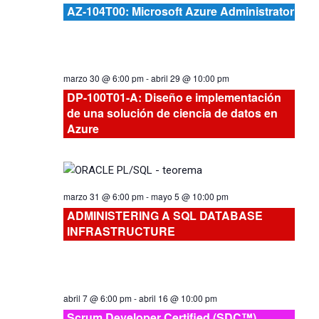
Curs
y
AZ-104T00: Microsoft Azure Administrator
vistas
de
marzo 30 @ 6:00 pm
-
abril 29 @ 10:00 pm
DP-100T01-A: Diseño e implementación
Cursos
de una solución de ciencia de datos en
Azure
marzo 31 @ 6:00 pm
-
mayo 5 @ 10:00 pm
ADMINISTERING A SQL DATABASE
INFRASTRUCTURE
abril 7 @ 6:00 pm
-
abril 16 @ 10:00 pm
Scrum Developer Certified (SDC™)