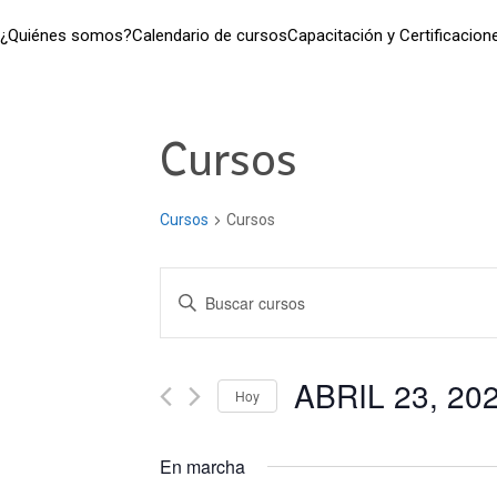
¿Quiénes somos?
Calendario de cursos
Capacitación y Certificacion
Cursos
Cursos
Cursos
Navegación
Introduce
la
de
palabra
clave.
ABRIL 23, 20
búsqueda
Hoy
Busca
Seleccionar
Cursos
y
fecha.
para
En marcha
la