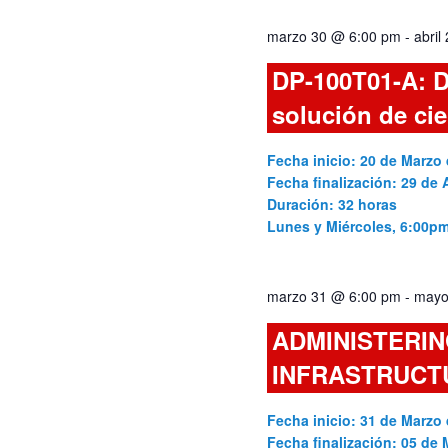
vistas
palabra
marzo 30 @ 6:00 pm
-
abril
clave.
de
DP-100T01-A: D
Cursos
solución de ci
Fecha inicio: 20 de Marzo 
Fecha finalización: 29 de A
Duración: 32 horas
Lunes y Miércoles, 6:00p
marzo 31 @ 6:00 pm
-
mayo
ADMINISTERIN
INFRASTRUCT
Fecha inicio: 31 de Marzo 
Fecha finalización: 05 de