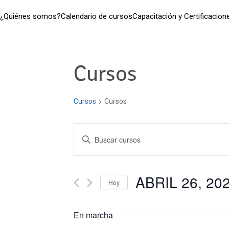
¿Quiénes somos?
Calendario de cursos
Capacitación y Certificacion
Cursos
Cursos
Cursos
Navegación
Introduce
la
de
palabra
clave.
ABRIL 26, 20
búsqueda
Hoy
Busca
Seleccionar
Cursos
y
fecha.
para
En marcha
la