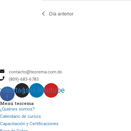
Día anterior
contacto@teorema.com.do
(809)-683-6783
cebook-
Instagram
Linkedin
Youtube
f
Menú teorema
¿Quiénes somos?
Calendario de cursos
Capacitación y Certificaciones