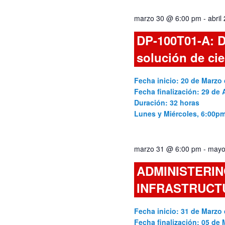
vistas
palabra
marzo 30 @ 6:00 pm
-
abril
clave.
de
DP-100T01-A: D
Cursos
solución de ci
Fecha inicio: 20 de Marzo 
Fecha finalización: 29 de A
Duración: 32 horas
Lunes y Miércoles, 6:00p
marzo 31 @ 6:00 pm
-
mayo
ADMINISTERIN
INFRASTRUCT
Fecha inicio: 31 de Marzo 
Fecha finalización: 05 de