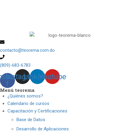
contacto@teorema.com.do
(809)-683-6783
cebook-
Instagram
Linkedin
Youtube
f
Menú teorema
¿Quiénes somos?
Calendario de cursos
Capacitación y Certificaciones
Base de Datos
Desarrollo de Aplicaciones