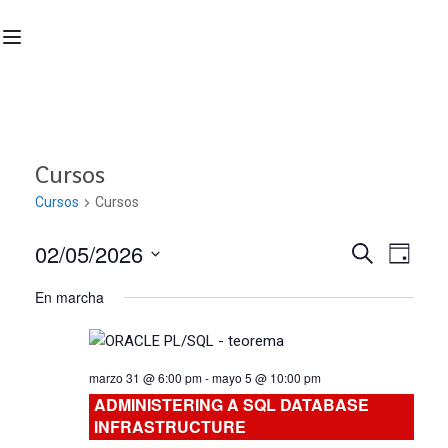
Cursos
Cursos
Cursos
02/05/2026
Nave
Navega
BUSCAR
DÍA
Seleccionar
de
En marcha
de
fecha.
vist
búsqu
de
marzo 31 @ 6:00 pm
-
mayo 5 @ 10:00 pm
Curs
y
ADMINISTERING A SQL DATABASE
INFRASTRUCTURE