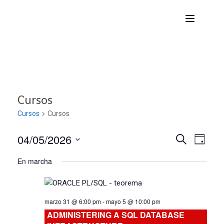
Cursos
Cursos
Cursos
04/05/2026
Nave
Navega
BUSCAR
DÍA
Seleccionar
de
En marcha
de
fecha.
vist
búsqu
de
marzo 31 @ 6:00 pm
-
mayo 5 @ 10:00 pm
Curs
y
ADMINISTERING A SQL DATABASE