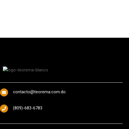
contacto@teorema.com.do
(809)-683-6783