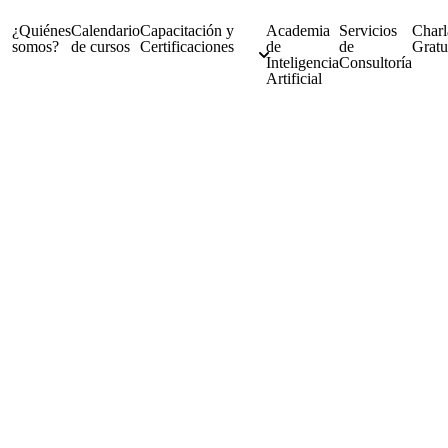
¿Quiénes
Calendario
Capacitación y
Academia
Servicios
Charl
somos?
de cursos
Certificaciones
de
de
Gratu
Inteligencia
Consultoría
Artificial