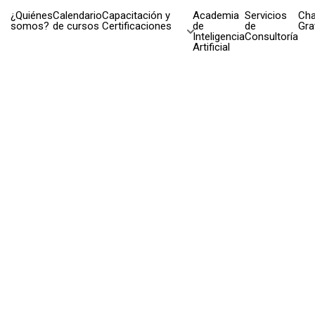
¿Quiénes
Calendario
Capacitación y
Academia
Servicios
Cha
somos?
de cursos
Certificaciones
de
de
Gra
Inteligencia
Consultoría
Artificial