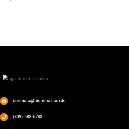
contacto@teorema.com.do
(809)-683-6783